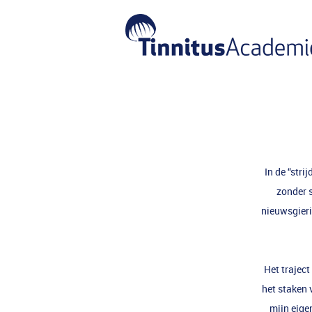
In de “stri
zonder 
nieuwsgieri
Het traject
het staken 
mijn eige