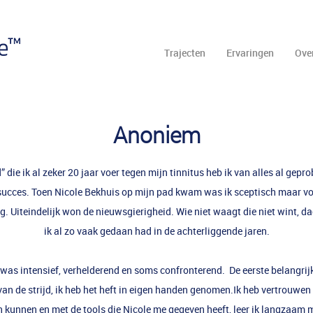
Trajecten
Ervaringen
Ove
Anoniem
jd” die ik al zeker 20 jaar voer tegen mijn tinnitus heb ik van alles al gep
succes. Toen Nicole Bekhuis op mijn pad kwam was ik sceptisch maar vo
g. Uiteindelijk won de nieuwsgierigheid. Wie niet waagt die niet wint, dac
ik al zo vaak gedaan had in de achterliggende jaren.
 was intensief, verhelderend en soms confronterend. De eerste belangri
van de strijd, ik heb het heft in eigen handen genomen.Ik heb vertrouwen
n kunnen en met de tools die Nicole me gegeven heeft, leer ik langzaam 