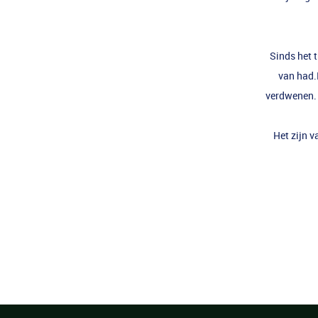
Sinds het 
van had.E
verdwenen. 
Het zijn v