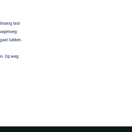
lmatig last
t nagenoeg
gaat lukken.
den. Op weg