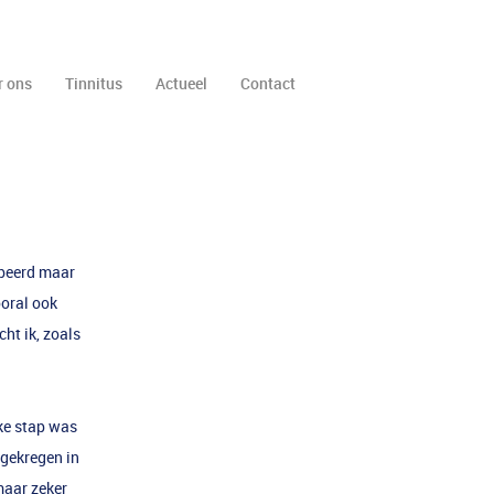
r ons
Tinnitus
Actueel
Contact
robeerd maar
oral ook
ht ik, zoals
jke stap was
 gekregen in
maar zeker